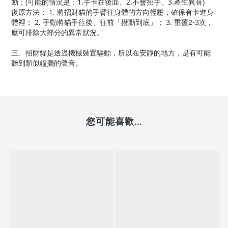
動；(可能的情況是：1.手卡在後面、2.不會招手、3.產生異音)
復原方法： 1. 將招財貓的手臂往身體的方向輕壓，確保有卡進身
體裡； 2. 手動將貓手往後、往前「撥動到底」； 3. 重覆2-3次，
應可排除大部分的異常狀況。
三、招財貓是透過機械裝置驅動，所以在安靜的地方，是有可能
聽到類似鐘擺的聲音。
您可能喜歡...