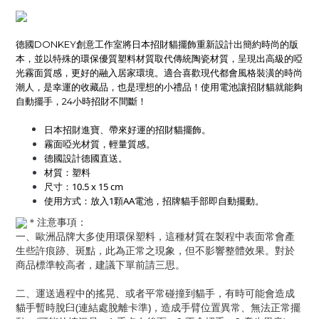
德國DONKEY創意工作室將日本招財貓擺飾重新設計出簡約時尚的版
本，並以特殊的
環保優質塑料材質
取代傳統陶瓷材質，呈現出高級的啞
光霧面質感，
更好的融入居家環境。
適合喜歡現代都會風格裝潢的時尚
潮人，是幸運的收藏品，也是理想的小禮品！
使用電池讓招財貓就能夠
自動擺手，24小時招財不間斷！
日本招財進寶、帶來好運的招財貓擺飾。
霧面啞光材質，輕量質感。
德國設計德國直送。
材質：塑料
尺寸：10.5 x 15 cm
使用方式：放入1顆AA電池，招牌貓手部即自動擺動。
＊注意事項：
一、歐洲品牌大多使用環保塑料，這種材質在製程中表面常會產
生些許痕跡、斑點，此為正常之現象，但不影響整體效果。對於
商品標準較高者，建議下單前請三思。
二、運送過程中的搖晃、或者平常碰撞到貓手，有時可能會造成
貓手暫時脫臼(連結處脫離卡準)，造成手臂位置異常、無法正常擺