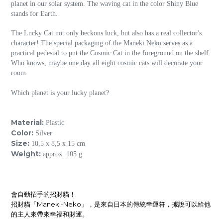
planet in our solar system. The waving cat in the color Shiny Blue
stands for Earth.
The Lucky Cat not only beckons luck, but also has a real collector's
character! The special packaging of the Maneki Neko serves as a
practical pedestal to put the Cosmic Cat in the foreground on the shelf.
Who knows, maybe one day all eight cosmic cats will decorate your
room.
Which planet is your lucky planet?
Material:
Plastic
Color:
Silver
Size:
10,5 x 8,5 x 15 cm
Weight:
approx. 105 g
會自動招手的招財貓！
招財貓「Maneki-Neko」，是來自日本的傳統幸運符，據說可以給他
的主人來帶來幸福和財運。