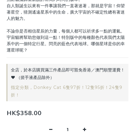
自人類誕生以來有一件事讓我們一直著迷著，那就是宇宙！仰望
著星空，猜測遙遠星系中的生命，廣大宇宙的不確定性總有著迷
人的魅力。
不論你是否相信星辰的力量，每個人都可以祈求多一點的運氣。
宇宙貓將幫助您做到這一點！特別版中的每種顏色代表我們太陽
系中的一個特定行星。閃亮的藍色代表地球。哪個星球是你的幸
運星球呢？
全店，於本店購買滿三件產品即可豁免香港／澳門順豐運費！
♥️ （搓手液產品除外）
指定分類，Donkey Cat 6隻97折！12隻95折！24隻9
折！
HK$358.00