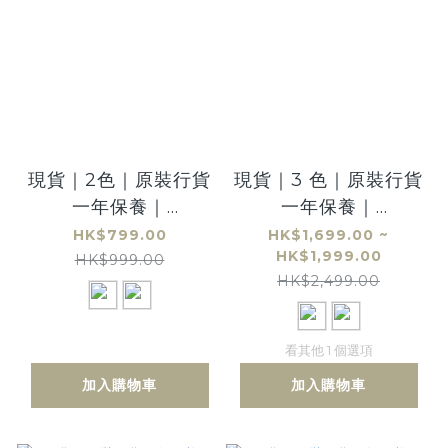
現貨｜2色｜原裝行貨
現貨｜3 色｜原裝行貨
一年保養｜
一年保養｜
MARSHALL Willen
MARSHALL ACTON
HK$799.00
HK$1,699.00 ~
HK$1,999.00
可攜式！防水！真無
III 藍牙喇叭
HK$999.00
HK$2,499.00
線！藍牙喇叭
看其他 1 個選項
加入購物車
加入購物車