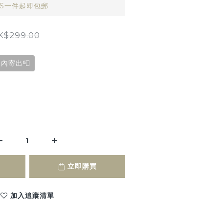
AS一件起即包郵
K$299.00
內寄出📮
立即購買
加入追蹤清單