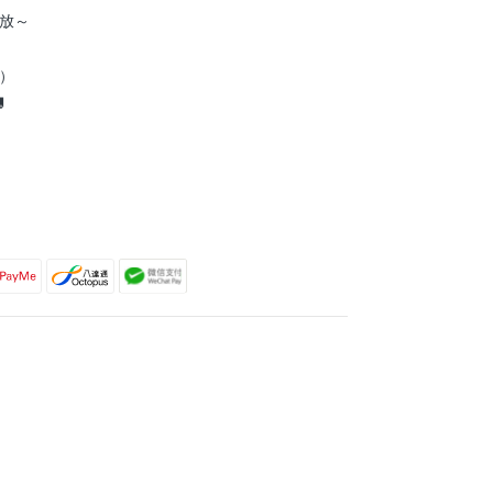
放～
到）
