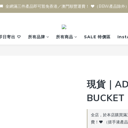
🚚  全網滿三件產品即可豁免香港／澳門順豐運費！ ♥️（BBW產品除外
即日寄出 ♡
所有品牌
所有商品
SALE 特價區
Ins
現貨｜ADI
BUCKET
全店，於本店購買滿
費！♥️ （搓手液產