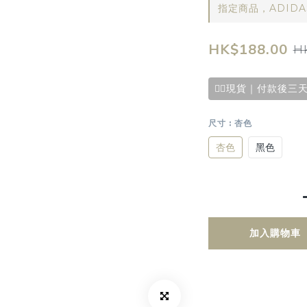
指定商品，ADID
HK$188.00
H
✌🏻現貨｜付款後三天
尺寸
: 杏色
杏色
黑色
加入購物車