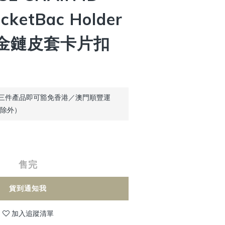
cketBac Holder
金鏈皮套卡片扣
三件產品即可豁免香港／澳門順豐運
品除外）
售完
貨到通知我
加入追蹤清單