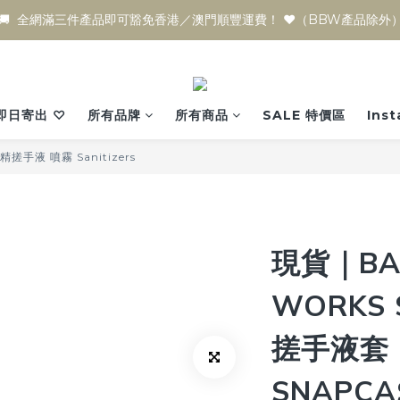
🚚  全網滿三件產品即可豁免香港／澳門順豐運費！ ♥️（BBW產品除外
即日寄出 ♡
所有品牌
所有商品
SALE 特價區
Ins
搓手液 噴霧 Sanitizers
現貨｜BAT
WORKS Sa
搓手液套 -
SNAPCAS