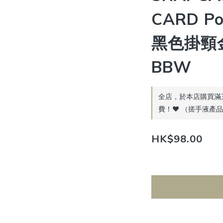
CARD Po
黑色掛頸
BBW
全店，於本店購買滿
費！♥️ （搓手液產
HK$98.00