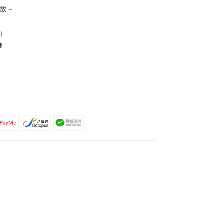
放～
到）
