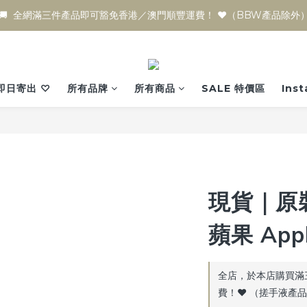
🚚  全網滿三件產品即可豁免香港／澳門順豐運費！ ♥️（BBW產品除外
即日寄出 ♡
所有品牌
所有商品
SALE 特價區
Ins
現貨｜原
蘋果 Appl
全店，於本店購買滿
費！♥️ （搓手液產