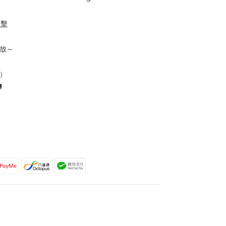
點擊
放～
到）
