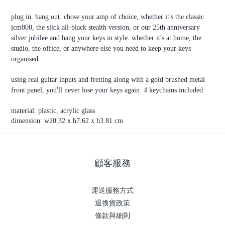
plug in. hang out. chose your amp of choice, whether it's the classic
jcm800, the slick all-black stealth version, or our 25th anniversary
silver jubilee and hang your keys in style. whether it's at home, the
studio, the office, or anywhere else you need to keep your keys
organised.
using real guitar inputs and fretting along with a gold brushed metal
front panel, you'll never lose your keys again. 4 keychains included.
material: plastic, acrylic glass
dimension: w20.32 x h7.62 x h3.81 cm
顧客服務
運送服務方式
退換貨政策
條款與細則