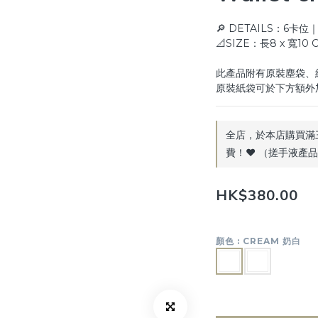
🔎 DETAILS：6卡
📐SIZE：長8 x 寬10 
此產品附有原裝塵袋、
原裝紙袋可於下方額外
全店，於本店購買滿
費！♥️ （搓手液產
HK$380.00
顏色
: CREAM 奶白