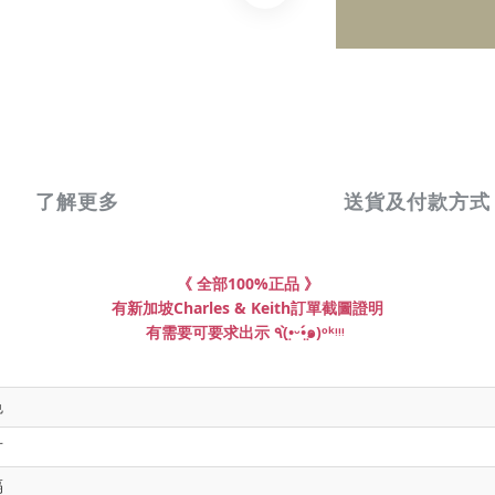
了解更多
送貨及付款方式
《 全部100%正品
》
有新加坡
Charles & Keith
訂單截圖證明
有需要可要求出示 ٩(•̤̀ᵕ•̤́๑)ᵒᵏᵎᵎᵎ
色
寸
隔