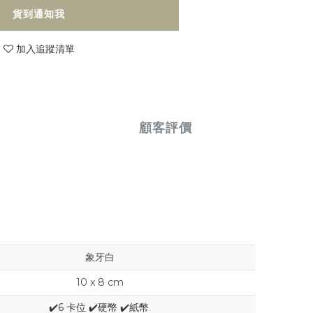
貨到通知我
加入追蹤清單
顧客評價
象牙白
10 x 8 cm
✔️6 卡位 ✔️硬幣 ✔️紙幣