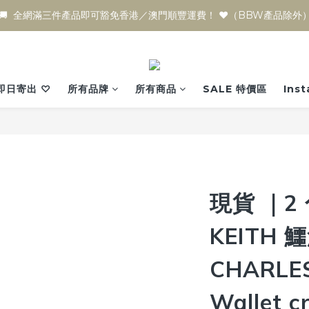
🚚  全網滿三件產品即可豁免香港／澳門順豐運費！ ♥️（BBW產品除外
即日寄出 ♡
所有品牌
所有商品
SALE 特價區
Ins
現貨 ｜2 
KEITH
CHARLES
Wallet c