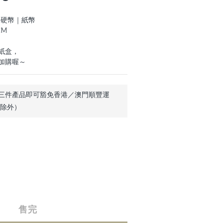
位｜硬幣｜紙幣
CM
紙盒，
加購喔～
三件產品即可豁免香港／澳門順豐運
品除外）
售完