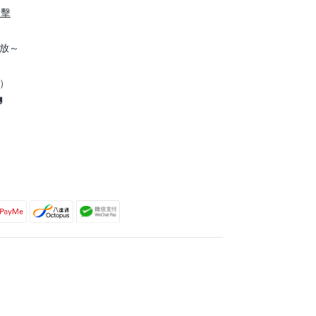
點擊
放～
到）
