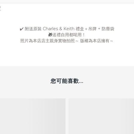
質
✔️ 附送原裝 Charles & Keith 禮盒＋吊牌 + 防塵袋
🎁
送禮自用都啱用！
照片為本店店主親身實物拍照～ 版權為本店擁有～
您可能喜歡...