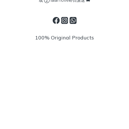
或 ② lalamove即日派送 🚚
100% Original Products