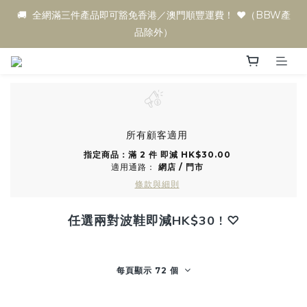
🚚  全網滿三件產品即可豁免香港／澳門順豐運費！ ♥️（BBW產
品除外）
所有顧客適用
指定商品：滿 2 件 即減 HK$30.00
適用通路：
網店
/
門市
條款與細則
任選兩對波鞋即減HK$30 ! ♡
每頁顯示 72 個