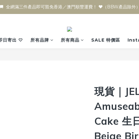
🚚  全網滿三件產品即可豁免香港／澳門順豐運費！ ♥️（BBW產品除外
即日寄出 ♡
所有品牌
所有商品
SALE 特價區
Ins
現貨｜JEL
Amuseabl
Cake 生日
Beige Bi