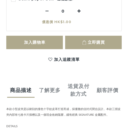
優惠價 HK$1.00
加入購物車
立即購買
加入追蹤清單
送貨及付
商品描述
了解更多
顧客評價
款方式
本款小型皮夾是以耐刮的撞色十字紋皮革打造而成，採優雅的信封式閉合設計。本款三摺皮
夾內部有七格卡片插槽以及一個現金收納隔層，綴有經典 SIGNATURE 金屬配件。
DETAILS