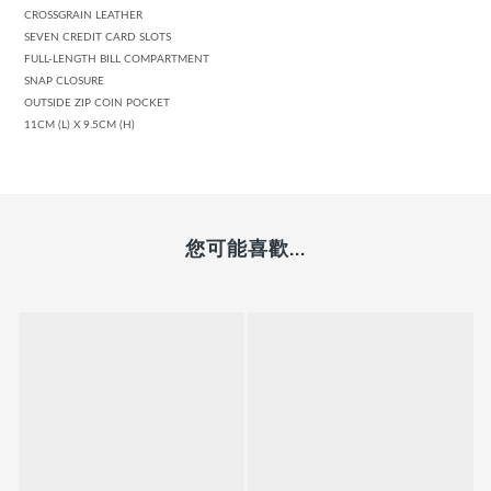
CROSSGRAIN LEATHER
SEVEN CREDIT CARD SLOTS
FULL-LENGTH BILL COMPARTMENT
SNAP CLOSURE
OUTSIDE ZIP COIN POCKET
11CM (L) X 9.5CM (H)
您可能喜歡...