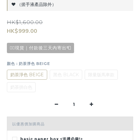
♥️ （搓手液產品除外）
HK$1,600.00
HK$999.00
✌🏻現貨｜付款後三天內寄出📮
顏色
: 奶茶淨色 BEIGE
奶茶淨色 BEIGE
黑色 BLACK
限量版馬車款
奶茶拼白色
以優惠價加購商品
basic paper box <送禮必備!>