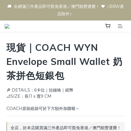
🚚  全網滿三件產品即可豁免香港／澳門順豐運費！ ♥️（BBW產
品除外）
現貨｜COACH WYN
Envelope Small Wallet 奶
茶拼色短銀包
🔎 DETAILS：6卡位｜拉鏈格｜紙幣
📐SIZE：長11 x 寬9 CM
COACH原裝紙袋可於下方額外加購喔～
全店，於本店購買滿三件產品即可豁免香港／澳門順豐運費！