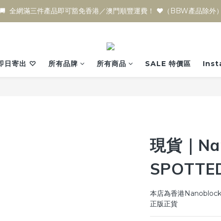
🚚  全網滿三件產品即可豁免香港／澳門順豐運費！ ♥️（BBW產品除外
即日寄出 ♡
所有品牌
所有商品
SALE 特價區
Ins
現貨｜Nan
SPOTTE
本店為香港Nanoblo
正版正貨