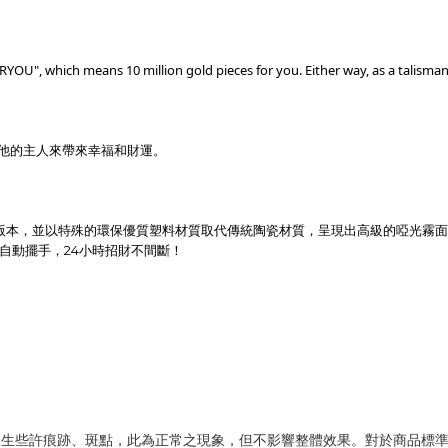
N RYOU", which means 10 million gold pieces for you. Either way, as a talisman 
以給他的主人來帶來幸福和財運。
版本，並以特殊的
環保優質塑料材質
取代傳統陶瓷材質，呈現出高級的啞光霧面
自動擺手，24小時招財不間斷！
產生些許痕跡、斑點，此為正常之現象，但不影響整體效果。對於商品標