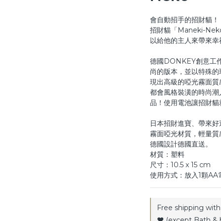
會自動招手的招財貓！
招財貓「Maneki-
以給他的主人來帶來幸
德國DONKEY創意
尚的版本，並以特殊的
現出高級的啞光霧面質
都會風格裝潢的時尚潮
品！使用電池讓招財貓
日本招財進寶、帶來好
霧面啞光材質，輕量質
德國設計德國直送。
材質：塑料
尺寸：10.5 x 15 cm
使用方式：放入1顆A
Free shipping with 
♥️ (except Bath & 