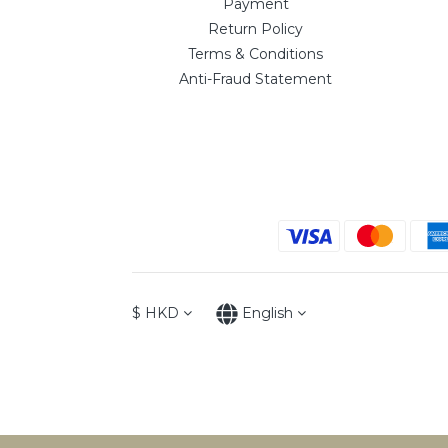
Payment
Return Policy
Terms & Conditions
Anti-Fraud Statement
$
HKD
English