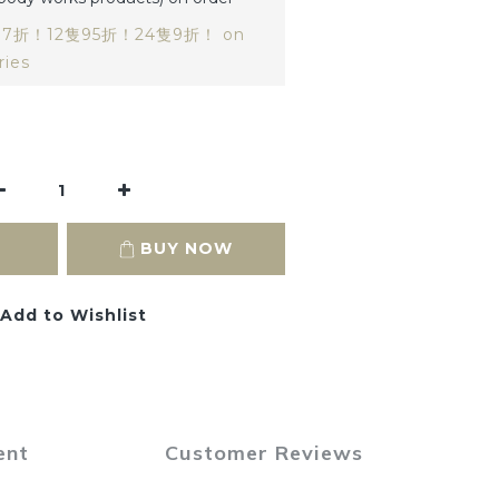
隻97折！12隻95折！24隻9折！ on
ries
BUY NOW
Add to Wishlist
ent
Customer Reviews