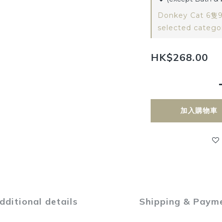
Donkey Cat 6
selected catego
HK$268.00
加入購物車
dditional details
Shipping & Paym