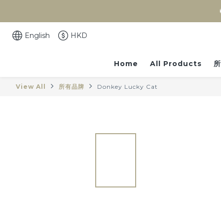
English
HKD
Home
All Products
所
View All
所有品牌
Donkey Lucky Cat