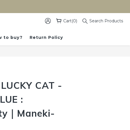
）
Cart(0)
Search Products
 to buy?
Return Policy
BUY NOW
LUCKY CAT -
LUE :
ity｜Maneki-