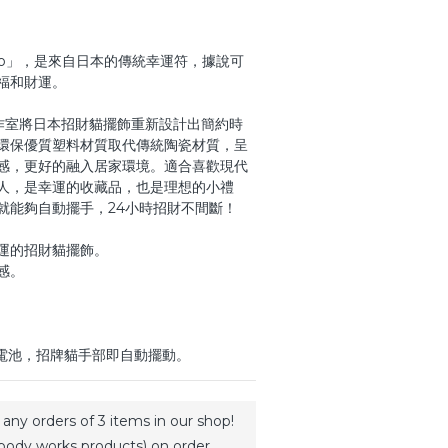
Neko」，是來自日本的傳統幸運符，據說可
福和財運。
工作室將日本招財貓擺飾重新設計出簡約時
環保優質塑料材質取代傳統陶瓷材質，呈
感，更好的融入居家環境。適合喜歡現代
人，是幸運的收藏品，也是理想的小禮
就能夠自動擺手，24小時招財不間斷！
運的招財貓擺飾。
感。
A電池，招牌貓手部即自動擺動。
any orders of 3 items in our shop!
body works products) on order