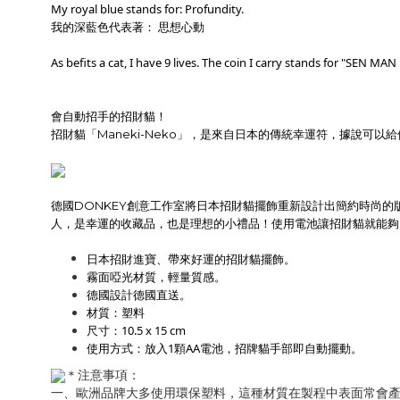
My royal blue stands for: Profundity.
我的深藍色代表著： 思想心動
As befits a cat, I have 9 lives. The coin I carry stands for "SEN MA
會自動招手的招財貓！
招財貓「Maneki-Neko」，是來自日本的傳統幸運符，據說可
德國DONKEY創意工作室將日本招財貓擺飾重新設計出簡約時尚的
人，是幸運的收藏品，也是理想的小禮品！
使用電池讓招財貓就能夠
日本招財進寶、帶來好運的招財貓擺飾。
霧面啞光材質，輕量質感。
德國設計德國直送。
材質：塑料
尺寸：10.5 x 15 cm
使用方式：放入1顆AA電池，招牌貓手部即自動擺動。
＊注意事項：
一、歐洲品牌大多使用環保塑料，這種材質在製程中表面常會