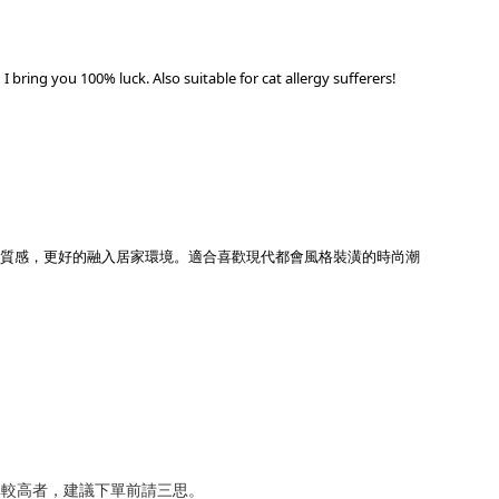
I bring you 100% luck. Also suitable for cat allergy sufferers!
質感，
更好的融入居家環境。
適合喜歡現代都會風格裝潢的時尚潮
準較高者，建議下單前請三思。