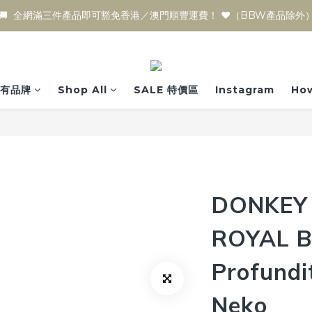
🚚  全網滿三件產品即可豁免香港／澳門順豐運費！ ♥️（BBW產品除外
有品牌
Shop All
SALE 特價區
Instagram
How
DONKEY 
ROYAL B
Profund
Neko