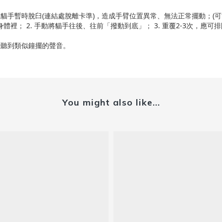
暫時脫臼(連結處脫離卡準)，造成手臂位置異常、無法正常擺動；(可能的
體裡； 2. 手動將貓手往後、往前「撥動到底」； 3. 重覆2-3次，應
能聽到類似鐘擺的聲音。
You might also like...