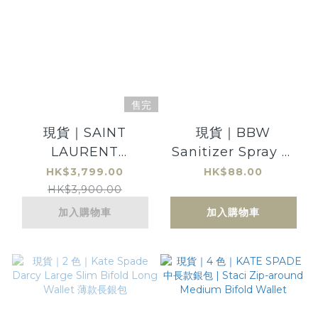
售完
現貨｜SAINT
現貨｜BBW
LAURENT
Sanitizer Spray 搓
MONOGRAM
手消毒噴霧 88ml｜
HK$3,799.00
HK$88.00
SMALL ENVELOPE
CRISP MORNING
HK$3,900.00
WALLET IN GRAIN
AIR 松木、梨｜bath
加入購物車
加入購物車
DE POUDRE
and body
EMBOSSED
works〈不包括在包
LEATHER
郵活動內〉