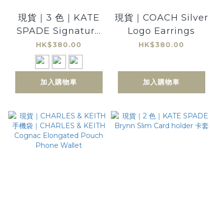
現貨｜3 色｜KATE
現貨｜COACH Silver
SPADE Signature
Logo Earrings
Spade Mini Studs
HK$380.00
HK$380.00
Earrings
加入購物車
加入購物車