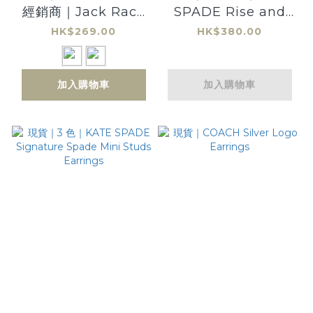
經銷商｜Jack Rack
SPADE Rise and
Keychain 仿真經典
Shine drop
HK$269.00
HK$380.00
音箱 掛牆鑰匙座/鎖匙
Huggies Earrings
插 (包括4個鑰匙扣)｜
加入購物車
加入購物車
原裝行貨 JCM800